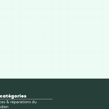
 catégories
ces & réparations du
idien