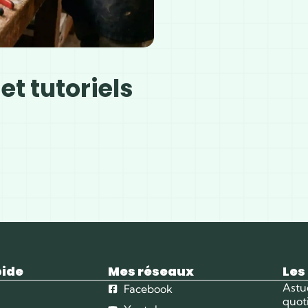
et tutoriels
pide
Mes réseaux
Les
Astu
Facebook
quot