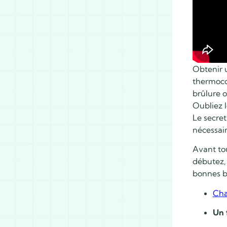
Obtenir u
thermoco
brûlure o
Oubliez 
Le secret
nécessair
Avant tou
débutez, 
bonnes ba
Cha
Un 