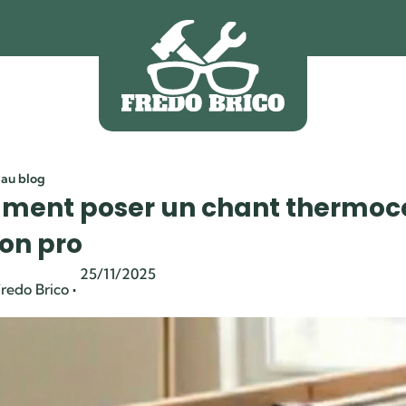
 au blog
ent poser un chant thermoco
ion pro
25/11/2025
·
redo Brico