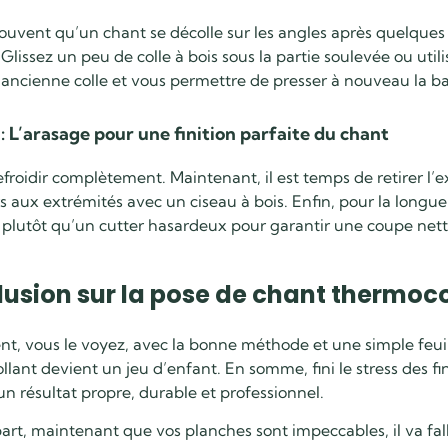
 souvent qu’un chant se décolle sur les angles après quelque
Glissez un peu de colle à bois sous la partie soulevée ou utili
l’ancienne colle et vous permettre de presser à nouveau la b
: L’arasage pour une finition parfaite du chant
efroidir complètement. Maintenant, il est temps de retirer l’
 aux extrémités avec un ciseau à bois. Enfin, pour la longueur,
 plutôt qu’un cutter hasardeux pour garantir une coupe net
usion sur la pose de chant thermoco
t, vous le voyez, avec la bonne méthode et une simple feuill
lant devient un jeu d’enfant. En somme, fini le stress des fi
un résultat propre, durable et professionnel.
art, maintenant que vos planches sont impeccables, il va falloi