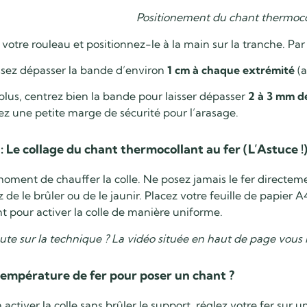
Positionement du chant thermoco
votre rouleau et positionnez-le à la main sur la tranche. Par 
ssez dépasser la bande d’environ
1 cm à chaque extrémité
(a
plus, centrez bien la bande pour laisser dépasser
2 à 3 mm d
ez une petite marge de sécurité pour l’arasage.
: Le collage du chant thermocollant au fer (L’Astuce !
moment de chauffer la colle. Ne posez jamais le fer directeme
z de le brûler ou de le jaunir. Placez votre feuille de papier A
 pour activer la colle de manière uniforme.
te sur la technique ? La vidéo située en haut de page vous
température de fer pour poser un chant ?
 activer la colle sans brûler le support, réglez votre fer s