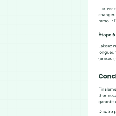
Il arrive
changer. 
ramollir 
Étape 6 
Laissez r
longueurs
(araseur)
Concl
Finalemen
thermocol
garantit 
D’autre p