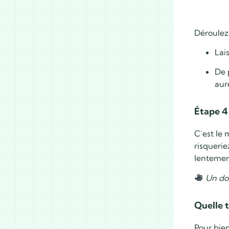
Déroulez 
Lai
De 
aur
Étape 4 
C’est le 
risquerie
lentement
Un dou
Quelle 
Pour bien