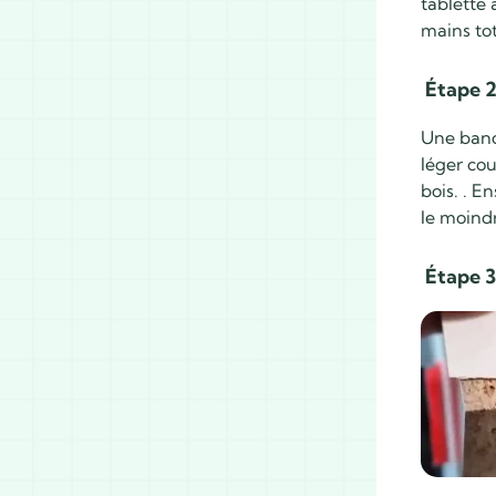
tablette 
mains tot
Étape 2
Une bande
léger cou
bois. . E
le moindr
Étape 3 