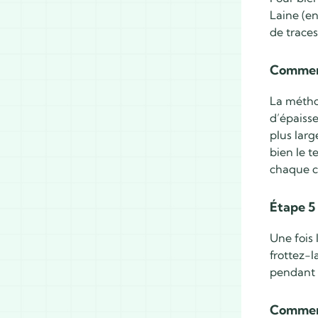
Laine (en
de traces
Comment
La métho
d’épaisse
plus lar
bien le t
chaque cô
Étape 5 
Une fois 
frottez-l
pendant q
Comment