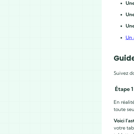
Une
Une
Une
Un 
Guide
Suivez do
Étape 1 
En réalit
toute seul
Voici l’a
votre tab