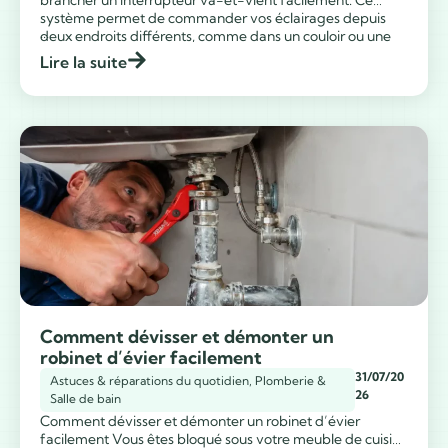
brancher un interrupteur va-et-vient facilement. Ce
système permet de commander vos éclairages depuis
...
deux endroits différents, comme dans un couloir ou une
grande pièce. Grâce à un schéma électrique simple basé
Lire la suite
sur une boîte de dérivation, vous allez maîtriser ce grand
classique de l’électricité en un clin d’œil. Combien […]
Comment dévisser et démonter un
robinet d’évier facilement
31/07/20
Astuces & réparations du quotidien
,
Plomberie &
26
Salle de bain
Comment dévisser et démonter un robinet d’évier
facilement Vous êtes bloqué sous votre meuble de cuisine