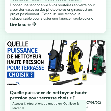
Donner une seconde vie à vos bouteilles en verre pour
créer des vases ou des photophores originaux est un
projet passionnant. C’est aussi une technique
...
indispensable pour ajuster une faïence fragile ou une
crédence en céramique lors d’une rénovation de cuisine.
Lire la suite
Dans ce guide pratique, je vous explique comment
couper du verre avec une meuleuse […]
Quelle puissance de nettoyeur haute
pression pour terrasse choisir ?
07/08/202
Astuces & réparations du quotidien
,
Outillage &
6
Matériel