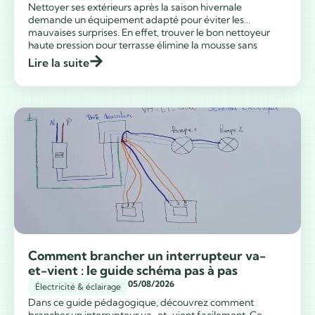
Nettoyer ses extérieurs après la saison hivernale
demande un équipement adapté pour éviter les
mauvaises surprises. En effet, trouver le bon nettoyeur
...
haute pression pour terrasse élimine la mousse sans
détruire vos précieux revêtements. Voici mon guide
Lire la suite
complet pour faire le bon choix sans commettre d’erreur.
Modèle Pression maximale Débit d’eau Surface
recommandée Lien partenaire […]
Comment brancher un interrupteur va-
et-vient : le guide schéma pas à pas
05/08/2026
Électricité & éclairage
Dans ce guide pédagogique, découvrez comment