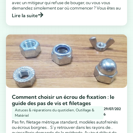
avec un mitigeur qui refuse de bouger, ou vous vous
...
demandez simplement par où commencer ? Vous êtes au
bon endroit. Dévisser un robinet d’évier peut vite devenir
Lire la suite
un casse-tête. En effet, cela est souvent dû au manque
d’espace, […]
Comment choisir un écrou de fixation : le
guide des pas de vis et filetages
29/07/202
Astuces & réparations du quotidien
,
Outillage &
6
Matériel
Pas fin, filetage métrique standard, modèles autofreinés
ou écrous borgnes… S’y retrouver dans les rayons de
quincaillerie demande de la méthode. Au tout début de