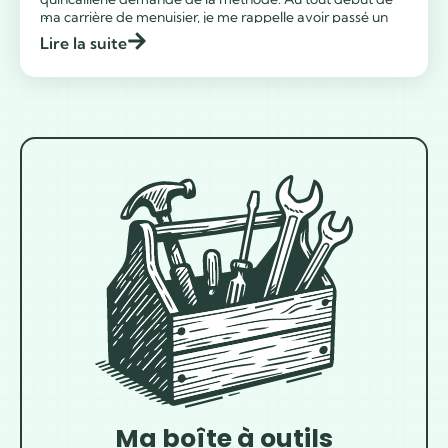
...
ma carrière de menuisier, je me rappelle avoir passé un
temps fou à chercher quel écrou correspondait
Lire la suite
exactement à mes travaux au milieu de dizaines de boîtes
en vrac. Rassurez-vous, […]
Ma boîte à outils