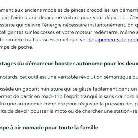
ement aux anciens modèles de pinces crocodiles, un
démarre
e pas l’aide d’une deuxième voiture pour vous dépanner. C’e
ssante qui délivre l’énergie nécessaire instantanément. En 
telligentes sur les cosses et votre moteur redémarre, même a
té routière tout aussi essentiel que vos
équipements de prote
mpe de poche.
ntages du démarreur booster autonome pour les deu
motards, cet outil est une véritable révolution sémantique 
possède un gabarit miniature qui se glisse facilement dans un
ermet de partir en road-trip l’esprit tranquille sans craindre 
offre une autonomie complète pour réajuster la pression des 
évite de devoir pousser la moto ou de chercher une station-s
pe à air nomade pour toute la famille