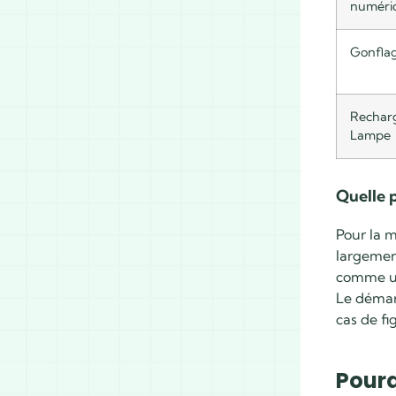
numéri
Gonflage
Rechar
Lampe
Quelle 
Pour la m
largement
comme un 
Le démar
cas de fi
Pourq