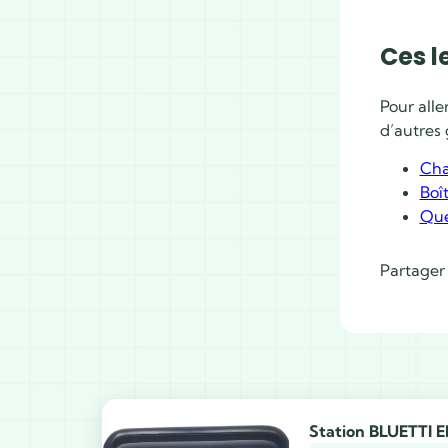
Ces l
Pour alle
d’autres 
Cha
Boî
Que
Partager 
Station BLUETTI E