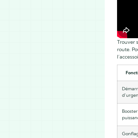
Trouver s
route. Po
l’accesso
Fonct
Démarr
d’urge
Booster
puissan
Gonfla