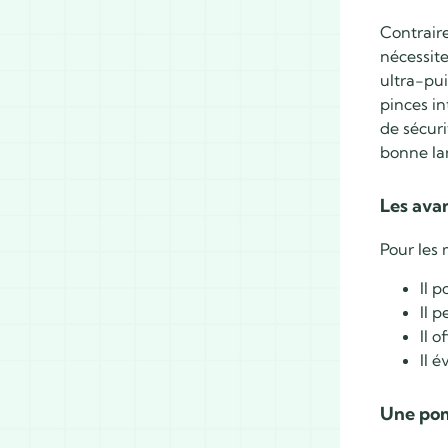
Contrair
nécessit
ultra-pui
pinces in
de sécuri
bonne la
Les ava
Pour les 
Il 
Il p
Il 
Il 
Une pom