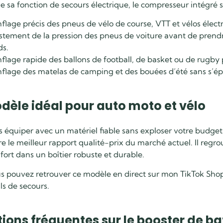
e sa fonction de secours électrique, le compresseur intégré s
flage précis des pneus de vélo de course, VTT et vélos élect
stement de la pression des pneus de voiture avant de prendr
ds.
flage rapide des ballons de football, de basket ou de rugby 
flage des matelas de camping et des bouées d’été sans s’ép
dèle idéal pour auto moto et vélo
s équiper avec un matériel fiable sans exploser votre budge
re le meilleur rapport qualité-prix du marché actuel. Il regro
fort dans un boîtier robuste et durable.
s pouvez retrouver ce modèle en direct sur mon TikTok Shop
ls de secours.
ions fréquentes sur le booster de ba