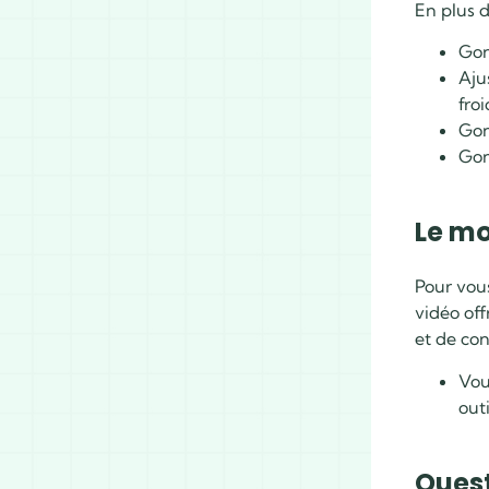
En plus d
Gon
Aju
froi
Gon
Gon
Le mo
Pour vou
vidéo off
et de con
Vou
outi
Quest