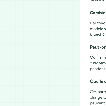
Combien 
L’autonom
modèle s
branché 
Peut-on
Oui, la 
directeme
pendant 
Quelle 
Ces batte
charge to
peuvent a