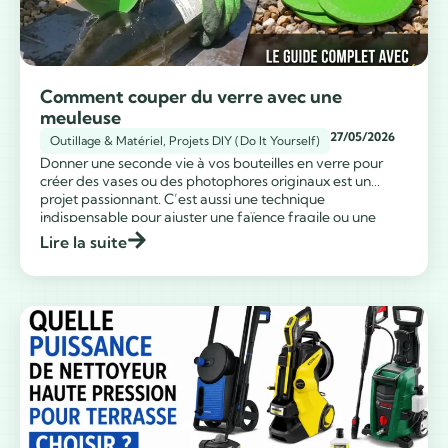
Comment couper du verre avec une
meuleuse
27/05/2026
Outillage & Matériel
,
Projets DIY (Do It Yourself)
Donner une seconde vie à vos bouteilles en verre pour
créer des vases ou des photophores originaux est un
projet passionnant. C’est aussi une technique
...
indispensable pour ajuster une faïence fragile ou une
crédence en céramique lors d’une rénovation de cuisine.
Lire la suite
Dans ce guide pratique, je vous explique comment
couper du verre avec une meuleuse […]