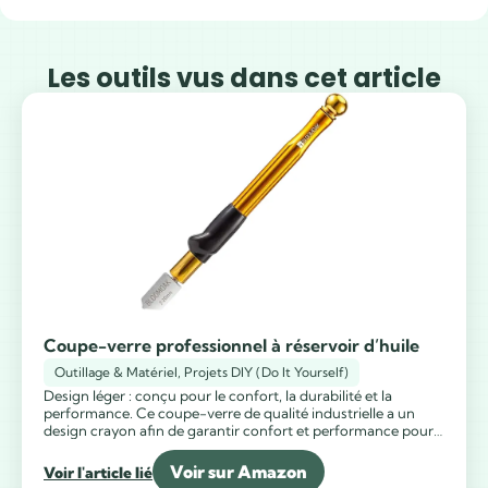
Les outils vus dans cet article
Coupe-verre professionnel à réservoir d’huile
Outillage & Matériel
,
Projets DIY (Do It Yourself)
Design léger : conçu pour le confort, la durabilité et la
performance. Ce coupe-verre de qualité industrielle a un
design crayon afin de garantir confort et performance pour
l’utilisateur. Auto-huilant : le coupe-verre est auto-huilant,
lorsque la pression est appliquée, un système de distribution
Voir sur Amazon
Voir l'article lié
d’huile automatique maintient la roue lubrifiée chaque fois