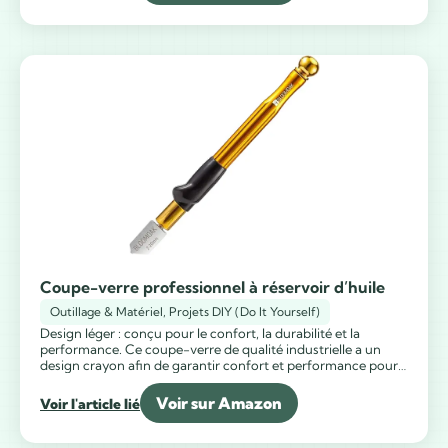
que vous coupez.
Coupe-verre professionnel à réservoir d’huile
Outillage & Matériel
,
Projets DIY (Do It Yourself)
Design léger : conçu pour le confort, la durabilité et la
performance. Ce coupe-verre de qualité industrielle a un
design crayon afin de garantir confort et performance pour
l’utilisateur. Auto-huilant : le coupe-verre est auto-huilant,
lorsque la pression est appliquée, un système de distribution
Voir sur Amazon
Voir l'article lié
d’huile automatique maintient la roue lubrifiée chaque fois
que vous coupez.