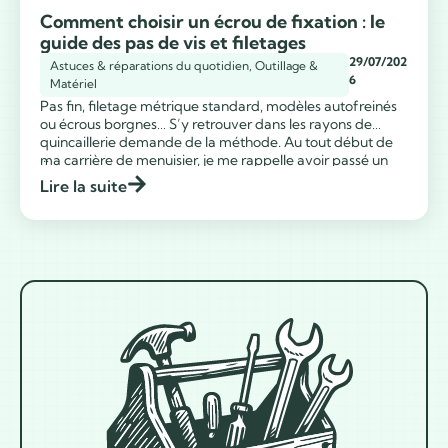
Comment choisir un écrou de fixation : le
guide des pas de vis et filetages
29/07/202
Astuces & réparations du quotidien
,
Outillage &
6
Matériel
Pas fin, filetage métrique standard, modèles autofreinés
ou écrous borgnes… S’y retrouver dans les rayons de
quincaillerie demande de la méthode. Au tout début de
...
ma carrière de menuisier, je me rappelle avoir passé un
temps fou à chercher quel écrou correspondait
Lire la suite
exactement à mes travaux au milieu de dizaines de boîtes
en vrac. Rassurez-vous, […]