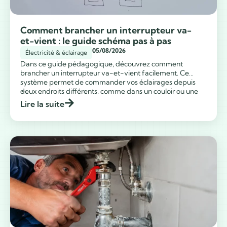
Comment brancher un interrupteur va-
et-vient : le guide schéma pas à pas
05/08/2026
Électricité & éclairage
Dans ce guide pédagogique, découvrez comment
brancher un interrupteur va-et-vient facilement. Ce
système permet de commander vos éclairages depuis
...
deux endroits différents, comme dans un couloir ou une
grande pièce. Grâce à un schéma électrique simple basé
Lire la suite
sur une boîte de dérivation, vous allez maîtriser ce grand
classique de l’électricité en un clin d’œil. Combien […]