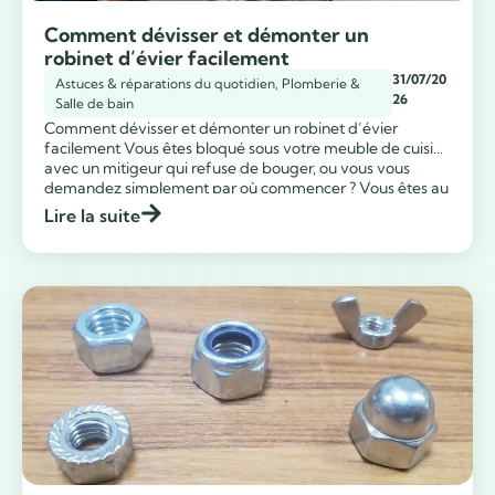
Comment dévisser et démonter un
robinet d’évier facilement
31/07/20
Astuces & réparations du quotidien
,
Plomberie &
26
Salle de bain
Comment dévisser et démonter un robinet d’évier
facilement Vous êtes bloqué sous votre meuble de cuisine
avec un mitigeur qui refuse de bouger, ou vous vous
...
demandez simplement par où commencer ? Vous êtes au
bon endroit. Dévisser un robinet d’évier peut vite devenir
Lire la suite
un casse-tête. En effet, cela est souvent dû au manque
d’espace, […]