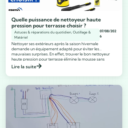
Quelle puissance de nettoyeur haute
pression pour terrasse choisir ?
07/08/202
Astuces & réparations du quotidien
,
Outillage &
6
Matériel
Nettoyer ses extérieurs après la saison hivernale
demande un équipement adapté pour éviter les
mauvaises surprises. En effet, trouver le bon nettoyeur
...
haute pression pour terrasse élimine la mousse sans
détruire vos précieux revêtements. Voici mon guide
Lire la suite
complet pour faire le bon choix sans commettre d’erreur.
Modèle Pression maximale Débit d’eau Surface
recommandée Lien partenaire […]