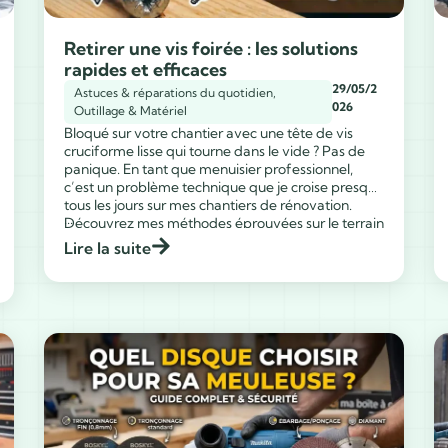
Retirer une vis foirée : les solutions
rapides et efficaces
29/05/2
Astuces & réparations du quotidien
,
026
Outillage & Matériel
Bloqué sur votre chantier avec une tête de vis
cruciforme lisse qui tourne dans le vide ? Pas de
panique. En tant que menuisier professionnel,
c’est un problème technique que je croise presque
tous les jours sur mes chantiers de rénovation.
...
Découvrez mes méthodes éprouvées sur le terrain
pour savoir comment enlever une vis foirée […]
Lire la suite