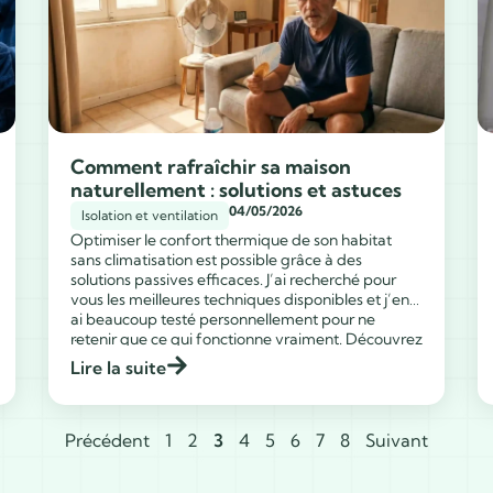
Comment rafraîchir sa maison
naturellement : solutions et astuces
04/05/2026
Isolation et ventilation
Optimiser le confort thermique de son habitat
sans climatisation est possible grâce à des
solutions passives efficaces. J’ai recherché pour
vous les meilleures techniques disponibles et j’en
ai beaucoup testé personnellement pour ne
...
retenir que ce qui fonctionne vraiment. Découvrez
comment rafraîchir sa maison naturellement avec
Lire la suite
des méthodes durables et une sélection de
matériel validée […]
Précédent
1
2
3
4
5
6
7
8
Suivant