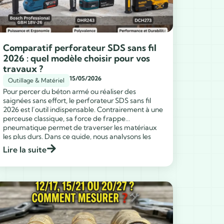
Comparatif perforateur SDS sans fil
2026 : quel modèle choisir pour vos
travaux ?
15/05/2026
Outillage & Matériel
Pour percer du béton armé ou réaliser des
saignées sans effort, le perforateur SDS sans fil
2026 est l’outil indispensable. Contrairement à une
perceuse classique, sa force de frappe
pneumatique permet de traverser les matériaux
...
les plus durs. Dans ce guide, nous analysons les
modèles leaders du marché pour vous aider à
Lire la suite
faire le bon […]