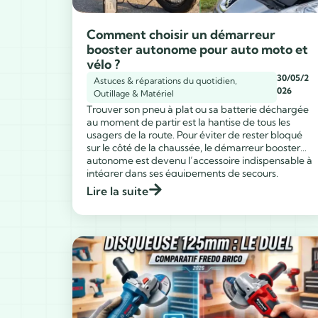
Comment choisir un démarreur
booster autonome pour auto moto et
vélo ?
30/05/2
Astuces & réparations du quotidien
,
026
Outillage & Matériel
Trouver son pneu à plat ou sa batterie déchargée
au moment de partir est la hantise de tous les
usagers de la route. Pour éviter de rester bloqué
sur le côté de la chaussée, le démarreur booster
autonome est devenu l’accessoire indispensable à
...
intégrer dans ses équipements de secours.
Fonctionnalité Usage principal Véhicules et objets
Lire la suite
[…]