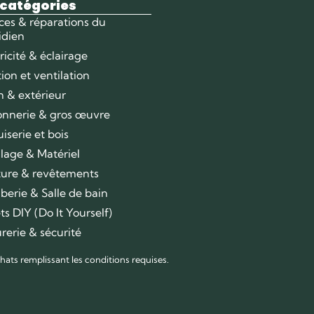
 catégories
ces & réparations du
idien
ricité & éclairage
tion et ventilation
n & extérieur
nnerie & gros œuvre
iserie et bois
llage & Matériel
ture & revêtements
berie & Salle de bain
ts DIY (Do It Yourself)
rerie & sécurité
hats remplissant les conditions requises.