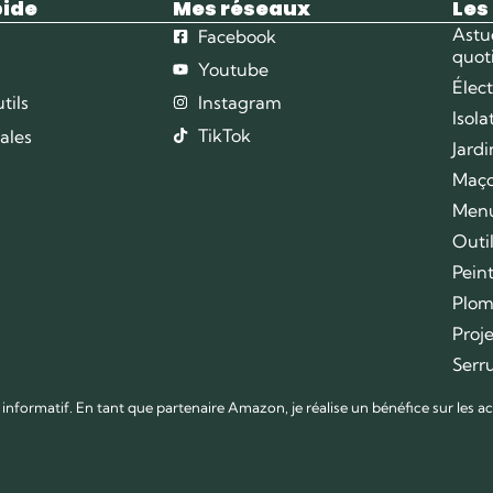
pide
Mes réseaux
Les
Astu
Facebook
quot
Youtube
Élect
tils
Instagram
Isola
TikTok
ales
Jardi
Maço
Menu
Outi
Pein
Plom
Proje
Serru
 informatif. En tant que partenaire Amazon, je réalise un bénéfice sur les ac