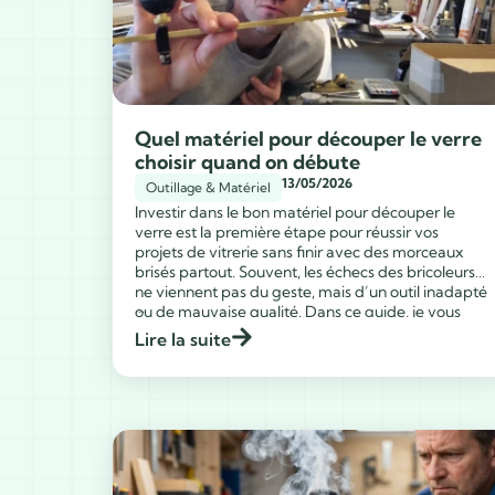
Quel matériel pour découper le verre
choisir quand on débute
13/05/2026
Outillage & Matériel
Investir dans le bon matériel pour découper le
verre est la première étape pour réussir vos
projets de vitrerie sans finir avec des morceaux
brisés partout. Souvent, les échecs des bricoleurs
ne viennent pas du geste, mais d’un outil inadapté
...
ou de mauvaise qualité. Dans ce guide, je vous
aide à trier l’essentiel du superflu […]
Lire la suite