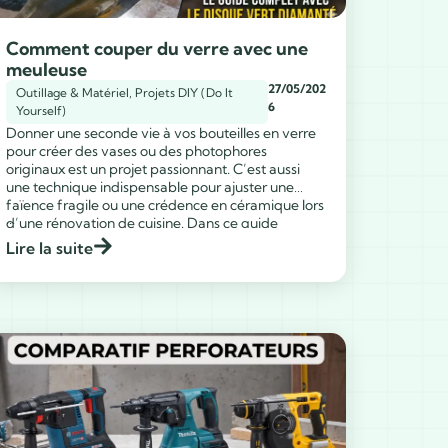
Comment couper du verre avec une
meuleuse
27/05/202
Outillage & Matériel
,
Projets DIY (Do It
6
Yourself)
Donner une seconde vie à vos bouteilles en verre
pour créer des vases ou des photophores
originaux est un projet passionnant. C’est aussi
une technique indispensable pour ajuster une
faïence fragile ou une crédence en céramique lors
...
d’une rénovation de cuisine. Dans ce guide
pratique, je vous explique comment couper du
Lire la suite
verre avec une meuleuse […]