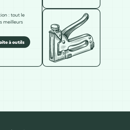
ion : tout le
s meilleurs
îte à outils