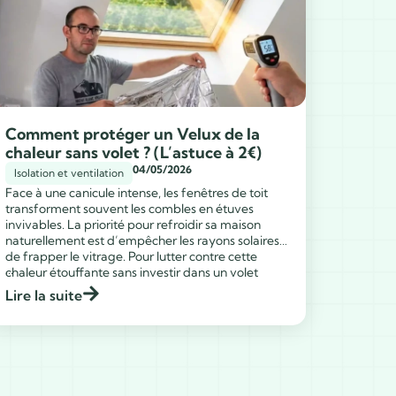
Comment protéger un Velux de la
chaleur sans volet ? (L’astuce à 2€)
04/05/2026
Isolation et ventilation
Face à une canicule intense, les fenêtres de toit
transforment souvent les combles en étuves
invivables. La priorité pour refroidir sa maison
naturellement est d’empêcher les rayons solaires
de frapper le vitrage. Pour lutter contre cette
...
chaleur étouffante sans investir dans un volet
coûteux, j’ai sélectionné la méthode de la
Lire la suite
couverture de survie. C’est une […]